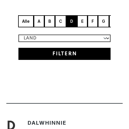
Alle
A
B
C
D
E
F
G
H
J
FILTERN
DALWHINNIE
D