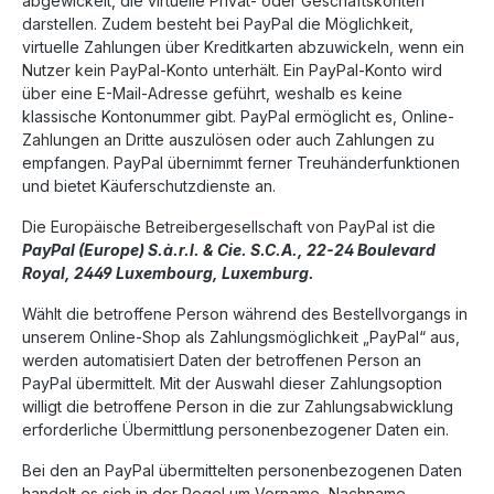
abgewickelt, die virtuelle Privat- oder Geschäftskonten
darstellen. Zudem besteht bei PayPal die Möglichkeit,
virtuelle Zahlungen über Kreditkarten abzuwickeln, wenn ein
Nutzer kein PayPal-Konto unterhält. Ein PayPal-Konto wird
über eine E-Mail-Adresse geführt, weshalb es keine
klassische Kontonummer gibt. PayPal ermöglicht es, Online-
Zahlungen an Dritte auszulösen oder auch Zahlungen zu
empfangen. PayPal übernimmt ferner Treuhänderfunktionen
und bietet Käuferschutzdienste an.
Die Europäische Betreibergesellschaft von PayPal ist die
PayPal (Europe) S.à.r.l. & Cie. S.C.A., 22-24 Boulevard
Royal, 2449 Luxembourg, Luxemburg.
Wählt die betroffene Person während des Bestellvorgangs in
unserem Online-Shop als Zahlungsmöglichkeit „PayPal“ aus,
werden automatisiert Daten der betroffenen Person an
PayPal übermittelt. Mit der Auswahl dieser Zahlungsoption
willigt die betroffene Person in die zur Zahlungsabwicklung
erforderliche Übermittlung personenbezogener Daten ein.
Bei den an PayPal übermittelten personenbezogenen Daten
handelt es sich in der Regel um Vorname, Nachname,