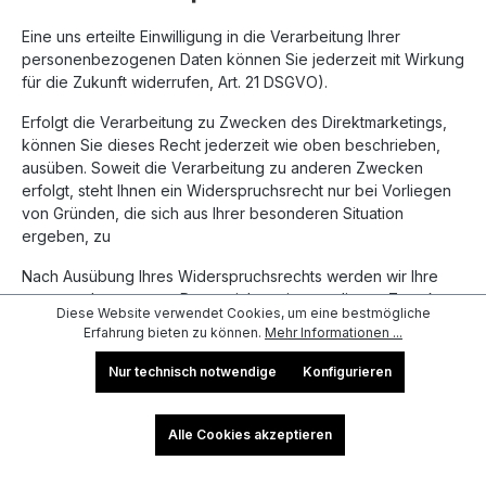
Eine uns erteilte Einwilligung in die Verarbeitung Ihrer
personenbezogenen Daten können Sie jederzeit mit Wirkung
für die Zukunft widerrufen, Art. 21 DSGVO).
Erfolgt die Verarbeitung zu Zwecken des Direktmarketings,
können Sie dieses Recht jederzeit wie oben beschrieben,
ausüben. Soweit die Verarbeitung zu anderen Zwecken
erfolgt, steht Ihnen ein Widerspruchsrecht nur bei Vorliegen
von Gründen, die sich aus Ihrer besonderen Situation
ergeben, zu
Nach Ausübung Ihres Widerspruchsrechts werden wir Ihre
personenbezogenen Daten nicht weiter zu diesen Zwecken
Diese Website verwendet Cookies, um eine bestmögliche
verarbeiten, es sei denn, wir können zwingende
Erfahrung bieten zu können.
Mehr Informationen ...
schutzwürdige Gründe für die Verarbeitung nachweisen, die
Ihre Interessen, Rechte und Freiheiten überwiegen, oder
Nur technisch notwendige
Konfigurieren
wenn die Verarbeitung der Geltendmachung, Ausübung oder
Verteidigung von Rechtsansprüchen dient.
Alle Cookies akzeptieren
Dies gilt nicht, wenn die Verarbeitung zu Zwecken des
Direktmarketings erfolgt. Dann werden wir Ihre