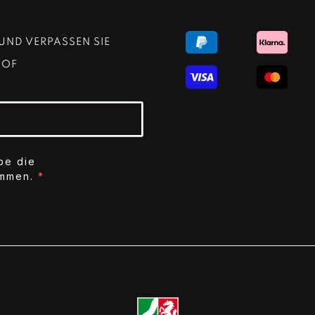
UND VERPASSEN SIE
HOF
be die
ommen.