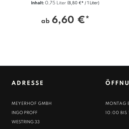
Inhalt:
(8,80 €* / 1 Liter)
0,75 Liter
6,60 €*
ab
ADRESSE
ÖFFNU
MEYERHOF GMBH
MONTAG B
INGO PROFF
10:00 BIS
WESTRING 33