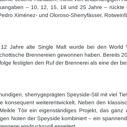
sangaben – 10, 12, 15, 18 und 25 Jahre – rückte 
Pedro Ximénez- und Oloroso-Sherryfässer, Rotweinf
 12 Jahre alte Single Malt wurde bei den World 
 schottische Brennereien gewonnen haben. Bereits 
folge festigten den Ruf der Brennerei als eine der
mundigen, sherrygeprägten Speyside-Stil mit viel Ti
ie konsequent weiterentwickelt. Neben den klassis
t Meikle Tòir ein eigenständiges Projekt, das ganz
rzigen Noten der Speyside kombiniert – ein spannend
rennerei eindrucksvoll erweitert.