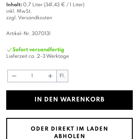
Inhalt:
0,7 Liter
(341,43 € / 1 Liter)
inkl. MwSt.
zzgl. Versandkosten
Artikel-Nr.
3070131
Sofort versandfertig
Lieferzeit ca.
2-3 Werktage
Produkt Anzahl: Gib den gewünschte
Fl.
IN DEN WARENKORB
ODER DIREKT IM LADEN
ABHOLEN