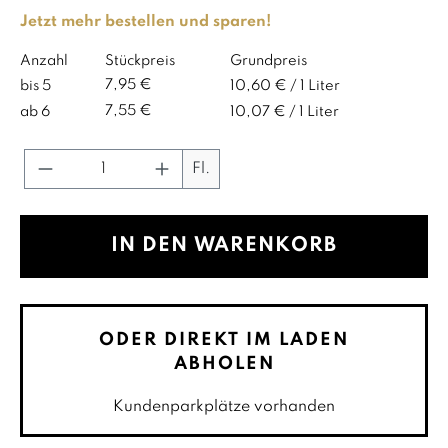
Jetzt mehr bestellen und sparen!
Anzahl
Stückpreis
Grundpreis
7,95 €
bis
5
10,60 € / 1 Liter
7,55 €
ab
6
10,07 € / 1 Liter
Produkt Anzahl: Gib den gewünschte
Fl.
IN DEN WARENKORB
ODER DIREKT IM LADEN
ABHOLEN
Kundenparkplätze vorhanden