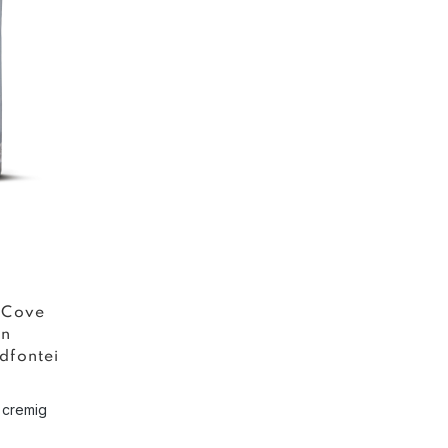
 Cove
on
dfontei
 cremig