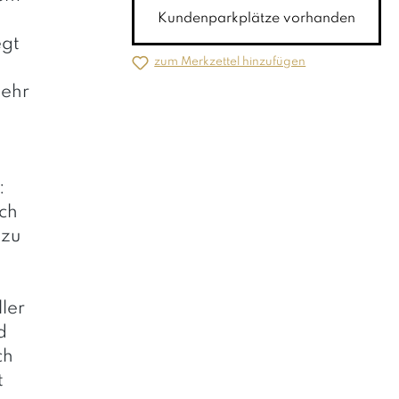
Kundenparkplätze vorhanden
egt
zum Merkzettel hinzufügen
mehr
:
ich
azu
ller
d
ch
t