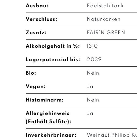
Ausbau:
Edelstahltank
Verschluss:
Naturkorken
Zusatz:
FAIR’N GREEN
Alkoholgehalt in %:
13,0
Lagerpotenzial bis:
2039
Bio:
Nein
Vegan:
Ja
Histaminarm:
Nein
Allergiehinweis
Ja
(Enthält Sulfite):
Inverkehrbringer:
Weingut Philipp K