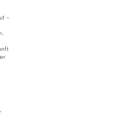
ut –
n,
unft
er
r