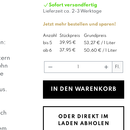
Sofort versandfertig
Lieferzeit ca.
2-3 Werktage
Jetzt mehr bestellen und sparen!
Anzahl
Stückpreis
Grundpreis
n:
39,95 €
bis
5
53,27 € / 1 Liter
37,95 €
ab
6
50,60 € / 1 Liter
zern
Produkt Anzahl: Gib de
uhn
Fl.
ge
IN DEN WARENKORB
us.
ach
ODER DIREKT IM
LADEN ABHOLEN
dem