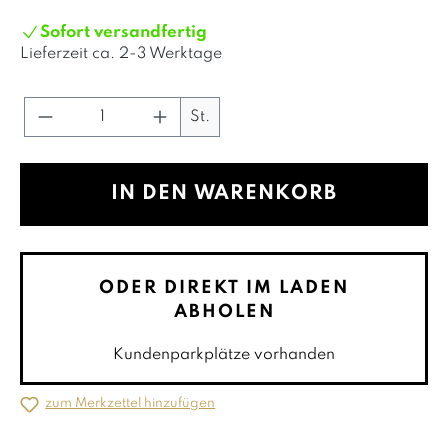
Sofort versandfertig
Lieferzeit ca.
2-3 Werktage
Produkt Anzahl: Gib den gewünschte
St.
IN DEN WARENKORB
ODER DIREKT IM LADEN
ABHOLEN
Kundenparkplätze vorhanden
zum Merkzettel hinzufügen