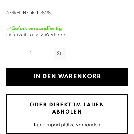
Artikel-Nr.
4010828
Sofort versandfertig
Lieferzeit ca.
2-3 Werktage
Produkt Anzahl: Gib den gewünschte
St.
IN DEN WARENKORB
ODER DIREKT IM LADEN
ABHOLEN
Kundenparkplätze vorhanden